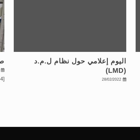
اليوم إعلامي حول نظام ل.م.د
صو
(LMD)
[gallery ids="120,119,134,125,117,122,123,124"]
28/02/2022