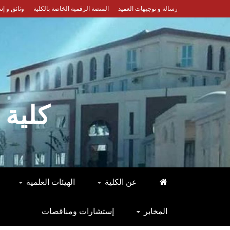
Ski
رسالة و توجيهات العميد
المنصة الرقمية الخاصة بالكلية
وثائق و إ
t
conten
كلية 
عن الكلية
الهيئات العلمية
المخابر
إستشارات ومناقصات