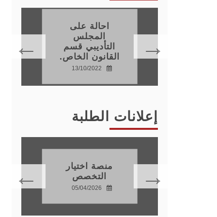
احالة على
اتذة
المجلس
نون
التأديبي قسم
القانون الخاص.
15
13/10/2022
إعلانات الطلبة
دة
موسم
منصة اختيار
ي
التخصص
20
05/04/2026
28