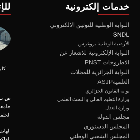
خدمات إلكترونية
للإ
البوابة الوطنية للتوثيق الالكتروني
SNDL
الأرضية الوطنية بروغرس
البوابة الإلكترونية للاشعار عن
الاطروحات PNST
كلي
البوابة الجزائرية للمجلات
العلميةASJP
بوابة القانون الجزائري
ص.ب :
وزارة التعليم العالي و البحث العلمي
وزارة العدل
الجلفة
مجلس الدولة
المجلس الدستوري
الهاتف
المجلس الشعبي الوطني
الفاك