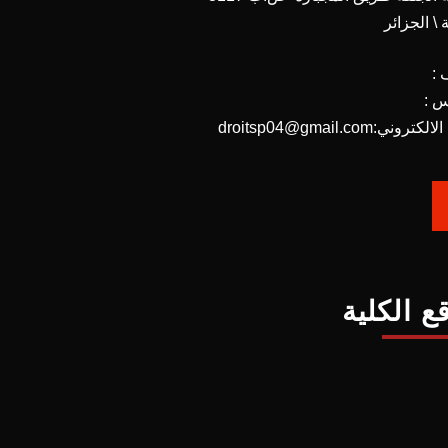
 \ الجزائر
 :
س :
تروني:droitsp04@gmail.com
ع الكلية