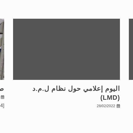
اليوم إعلامي حول نظام ل.م.د
صو
(LMD)
[gallery ids="120,119,134,125,117,122,123,124"]
28/02/2022