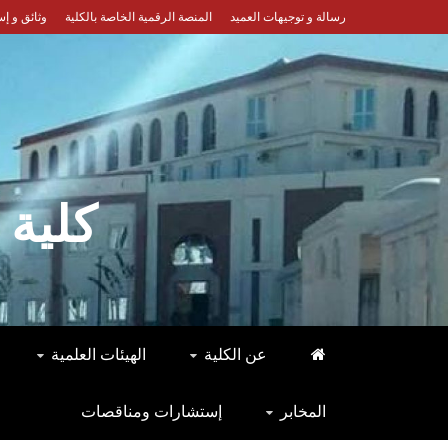
Ski
رسالة و توجيهات العميد
المنصة الرقمية الخاصة بالكلية
وثائق و إ
t
conten
كلية 
عن الكلية
الهيئات العلمية
المخابر
إستشارات ومناقصات