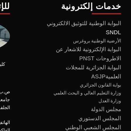
خدمات إلكترونية
للإ
البوابة الوطنية للتوثيق الالكتروني
SNDL
الأرضية الوطنية بروغرس
البوابة الإلكترونية للاشعار عن
الاطروحات PNST
كلي
البوابة الجزائرية للمجلات
العلميةASJP
بوابة القانون الجزائري
ص.ب :
وزارة التعليم العالي و البحث العلمي
وزارة العدل
الجلفة
مجلس الدولة
المجلس الدستوري
الهاتف
المجلس الشعبي الوطني
الفاك