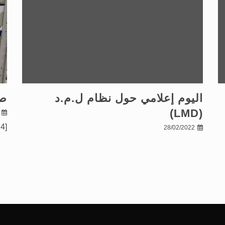
اليوم إعلامي حول نظام ل.م.د
صو
(LMD)
[gallery ids="120,119,134,125,117,122,123,124"]
28/02/2022