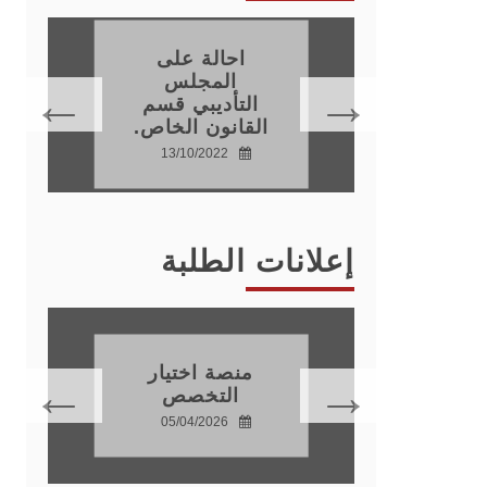
احالة على
اتذة
المجلس
نون
التأديبي قسم
القانون الخاص.
15
13/10/2022
إعلانات الطلبة
دة
موسم
منصة اختيار
ي
التخصص
20
05/04/2026
28