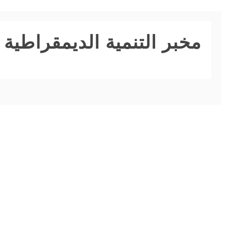
مخبر التنمية الديمقراطية
طلب إعادة
الادماج للموسم
منصة اختيار
الجامعي
التخصص
2027/2026
05/04/2026
28/06/2026
الحقوق والعلوم
دراسات