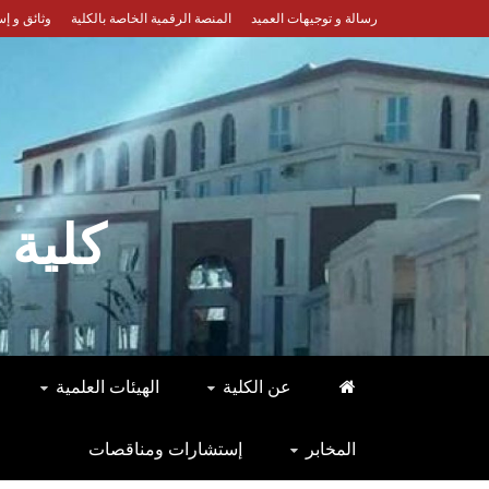
Ski
رسالة و توجيهات العميد
المنصة الرقمية الخاصة بالكلية
وثائق و إ
t
conten
كلية 
عن الكلية
الهيئات العلمية
المخابر
إستشارات ومناقصات