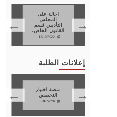
احالة على
اتذة
المجلس
نون
التأديبي قسم
القانون الخاص.
15
13/10/2022
إعلانات الطلبة
دة
موسم
منصة اختيار
ي
التخصص
20
05/04/2026
28