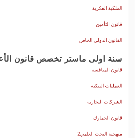
الإنسانية
وأبحاث
الملكية الفكرية
12/08/2020
12/08/2020
قانون التأمين
القانون الدولي الخاص
الاعلان عن
سنة اولى ماستر تخصص قانون الأ
الملتقى الوطني
الإفتراضي
قانون المنافسة
الموسوم ب :
تهنئة
ضحايا الإتجار
العمليات البنكية
بالبشر في
17/07/2022
القانون الدولي
و القوانين
الشركات التجارية
المقارنة
12/07/2022
قانون الجمارك
منهجية البحث العلمي2