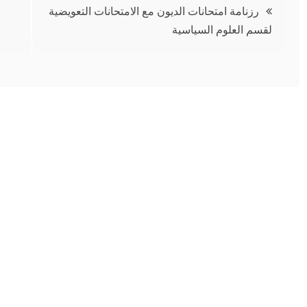
تصفّح
رزنامة امتحانات الديون مع الامتحانات التعويضية
لقسم العلوم السياسية
المقالات
الدروس
تأجيل تنفيذ
الإستدراكية
بعض النشاطات
المقترحة من
البيداغوجية
طرف وزارة
التربية الوطنية
20/08/2020
19/08/2020