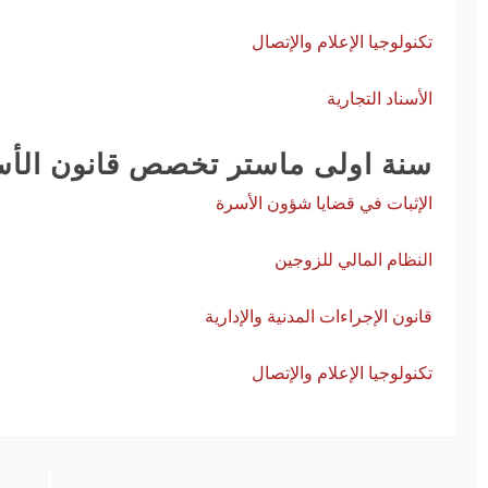
تكنولوجيا الإعلام والإتصال
الإعلان عن
الاعلان عن
مباشرة
تغيير مواعيد
اجراءات
الأسناد التجارية
تظاهرات علمية
التربص قصير
المدى
13/10/2022
سنة اولى ماستر تخصص قانون الأس
20/09/2022
الإثبات في قضايا شؤون الأسرة
النظام المالي للزوجين
قانون الإجراءات المدنية والإدارية
بطاقة الرغبات
منصة تصحيح
الخاصة بطلبة
المعلومات
السنة الثانية
الشخصية
تكنولوجيا الإعلام والإتصال
ليسانس حقوق
لطلبة السنة
و علوم سياسية
الثانية ماستر و
2025-2026
الثالثة ليسانس
13/02/2026
16/02/2026
1 min read