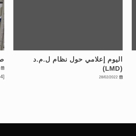
اليوم إعلامي حول نظام ل.م.د
صو
(LMD)
[gallery ids="120,119,134,125,117,122,123,124"]
28/02/2022