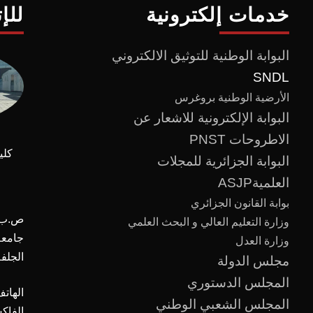
خدمات إلكترونية
للإ
البوابة الوطنية للتوثيق الالكتروني
SNDL
الأرضية الوطنية بروغرس
البوابة الإلكترونية للاشعار عن
الاطروحات PNST
كلي
البوابة الجزائرية للمجلات
العلميةASJP
بوابة القانون الجزائري
ص.ب :
وزارة التعليم العالي و البحث العلمي
وزارة العدل
الجلفة
مجلس الدولة
المجلس الدستوري
الهاتف
المجلس الشعبي الوطني
الفاك