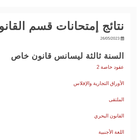
نتائج إمتحانات قسم القا
26/05/2023
طلب إعادة
الادماج للموسم
منصة اختيار
السنة ثالثة ليسانس قانون خاص
الجامعي
التخصص
2027/2026
05/04/2026
عقود خاصة 2
28/06/2026
الأوراق التجارية والإفلاس
الملتقى
القانون البحري
اللغة الأجنبية
الحقوق والعلوم
دراسات