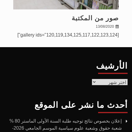
صور من المكتبة
13/08/2020
[gallery ids="120,119,134,125,117,122,123,124"]
الأرشيف
الأرشيف
أحدث ما نشر على الموقع
إعلان بخصوص نتائج توجيه طلبة السنة الأولى الماستر 80 %
شعبة حقوق وشعبة علوم سياسية الموسم الجامعي 2026-