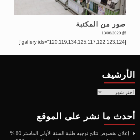
صور من المكتبة
13/08/2020
[gallery ids="120,119,134,125,117,122,123,124"]
الأرشيف
أحدث ما نشر على الموقع
إعلان بخصوص نتائج توجيه طلبة السنة الأولى الماستر 80 %