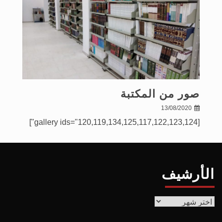
صور من المكتبة
13/08/2020
[gallery ids="120,119,134,125,117,122,123,124"]
الأرشيف