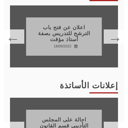
اعلان عن فتح باب
الترشح للتدريس بصفة
أستاذ مؤقت
18/09/2022
إعلانات الأساتذة
احالة على المجلس
التأديبي قسم القانون