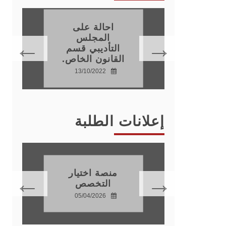
احالة على
اتذة
المجلس
نون
التأديبي قسم
القانون الخاص.
15
13/10/2022
إعلانات الطلبة
دة
موسم
منصة اختيار
ي
التخصص
20
05/04/2026
28