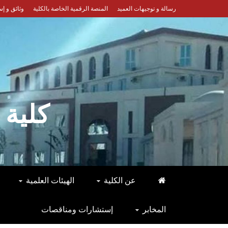
Ski
رسالة و توجيهات العميد
المنصة الرقمية الخاصة بالكلية
وثائق و إ
t
conten
كلية 
عن الكلية
الهيئات العلمية
المخابر
إستشارات ومناقصات