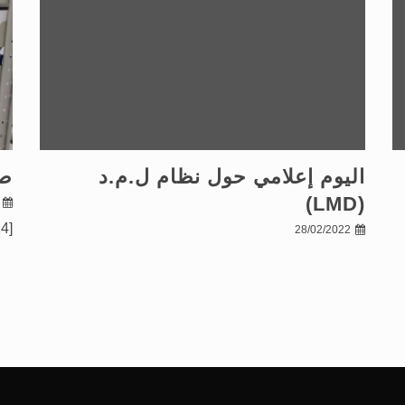
اليوم إعلامي حول نظام ل.م.د
صو
(LMD)
[gallery ids="120,119,134,125,117,122,123,124"]
28/02/2022