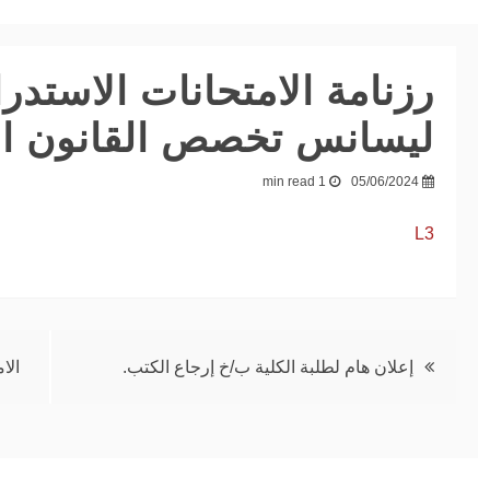
رزنامة الامتحانات الاستدرا
ليسانس تخصص القانون الع
طلب إعادة
الادماج للموسم
منصة اختيار
1 min read
05/06/2024
الجامعي
التخصص
2027/2026
L3
05/04/2026
28/06/2026
تصفّح
إعلان هام لطلبة الكلية ب/خ إرجاع الكتب.
الا
المقالات
الحقوق والعلوم
دراسات