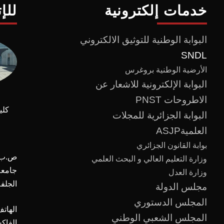
خدمات إلكترونية
للإ
البوابة الوطنية للتوثيق الالكتروني
SNDL
الأرضية الوطنية بروغرس
البوابة الإلكترونية للاشعار عن
الاطروحات PNST
كلي
البوابة الجزائرية للمجلات
العلميةASJP
بوابة القانون الجزائري
ص.ب :
وزارة التعليم العالي و البحث العلمي
وزارة العدل
الجلفة
مجلس الدولة
المجلس الدستوري
الهاتف
المجلس الشعبي الوطني
الفاك