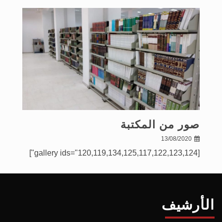
صور من المكتبة
13/08/2020
[gallery ids="120,119,134,125,117,122,123,124"]
الأرشيف