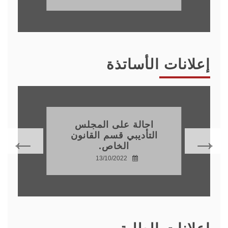
إعلانات الأساتذة
احالة على المجلس
التأديبي قسم القانون
الخاص.
13/10/2022