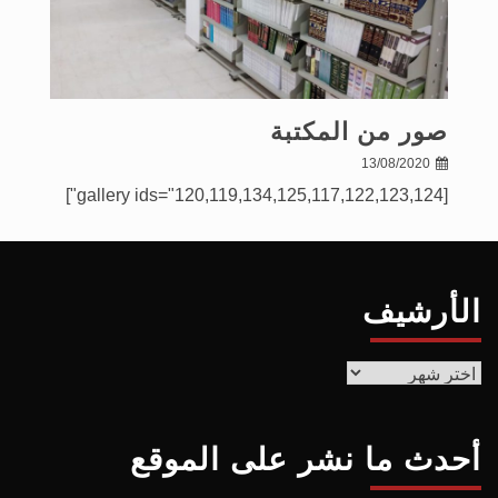
صور من المكتبة
13/08/2020
[gallery ids="120,119,134,125,117,122,123,124"]
الأرشيف
الأرشيف
أحدث ما نشر على الموقع