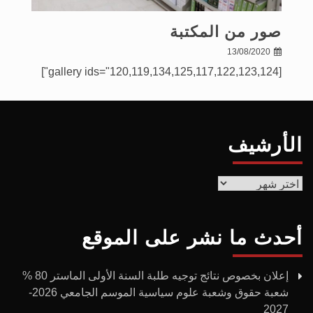
صور من المكتبة
13/08/2020
[gallery ids="120,119,134,125,117,122,123,124"]
الأرشيف
الأرشيف
أحدث ما نشر على الموقع
إعلان بخصوص نتائج توجيه طلبة السنة الأولى الماستر 80 %
شعبة حقوق وشعبة علوم سياسية الموسم الجامعي 2026-
2027