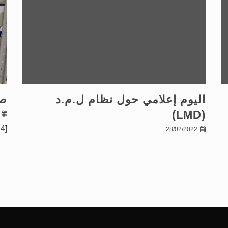
اليوم إعلامي حول نظام ل.م.د
صو
(LMD)
[gallery ids="120,119,134,125,117,122,123,124"]
28/02/2022