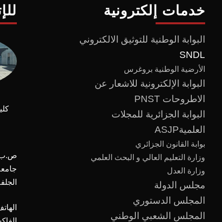
خدمات إلكترونية
للإ
البوابة الوطنية للتوثيق الالكتروني
SNDL
الأرضية الوطنية بروغرس
البوابة الإلكترونية للاشعار عن
الاطروحات PNST
كلي
البوابة الجزائرية للمجلات
العلميةASJP
بوابة القانون الجزائري
ص.ب :
وزارة التعليم العالي و البحث العلمي
وزارة العدل
الجلفة
مجلس الدولة
المجلس الدستوري
الهاتف
المجلس الشعبي الوطني
الفاك