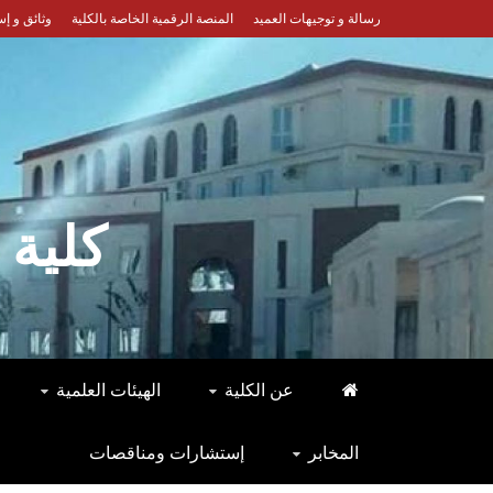
Ski
رسالة و توجيهات العميد
المنصة الرقمية الخاصة بالكلية
وثائق و إ
t
conten
كلية 
عن الكلية
الهيئات العلمية
المخابر
إستشارات ومناقصات