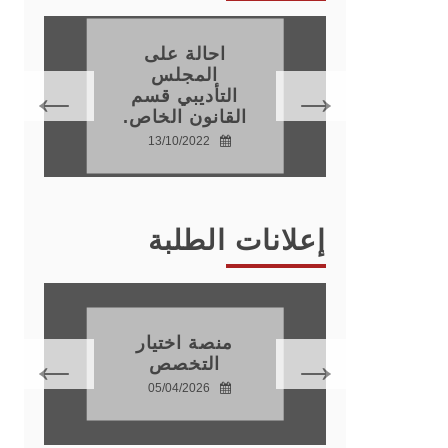
احالة على
اتذة
المجلس
نون
التأديبي قسم
القانون الخاص.
15
13/10/2022
إعلانات الطلبة
دة
موسم
منصة اختيار
ي
التخصص
20
05/04/2026
28