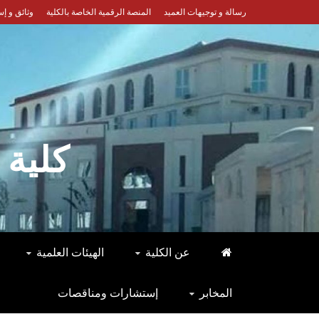
Ski
رسالة و توجيهات العميد
المنصة الرقمية الخاصة بالكلية
وثائق و إ
t
conten
كلية 
عن الكلية
الهيئات العلمية
المخابر
إستشارات ومناقصات