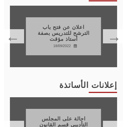
اعلان عن فتح باب
الترشح للتدريس بصفة
أستاذ مؤقت
18/09/2022
إعلانات الأساتذة
احالة على المجلس
التأديبي قسم القانون