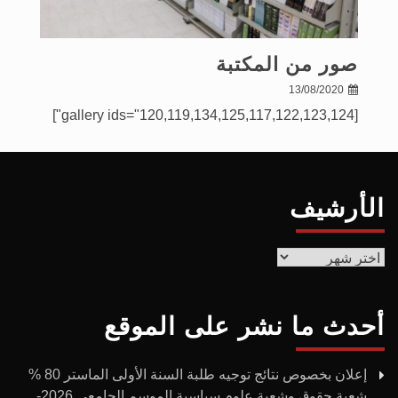
صور من المكتبة
13/08/2020
[gallery ids="120,119,134,125,117,122,123,124"]
الأرشيف
الأرشيف
أحدث ما نشر على الموقع
إعلان بخصوص نتائج توجيه طلبة السنة الأولى الماستر 80 %
شعبة حقوق وشعبة علوم سياسية الموسم الجامعي 2026-